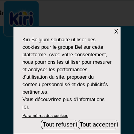
index.php
X
Kiri Belgium
souhaite utiliser des
cookies pour le groupe Bel sur cette
NOTRE HISTOIRE
plateforme. Avec votre consentement,
nous pourrions les utiliser pour mesurer
NOS PRODUITS
et analyser les performances
NOS ENGAGEMENTS
d’utilisation du site, proposer du
contenu personnalisé et des publicités
pertinentes.
Vous découvrirez plus d'informations
Paramètres Cookies
ici.
Paramètres des cookies
Mentions Légales
Tout refuser
Tout accepter
Groupe Bel