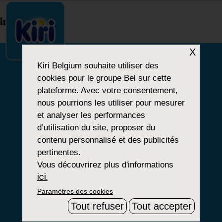
index.php
X
Kiri Belgium
souhaite utiliser des
cookies pour le groupe Bel sur cette
NOTRE HISTOIRE
plateforme. Avec votre consentement,
nous pourrions les utiliser pour mesurer
NOS PRODUITS
et analyser les performances
NOS ENGAGEMENTS
d’utilisation du site, proposer du
contenu personnalisé et des publicités
pertinentes.
Vous découvrirez plus d'informations
Paramètres Cookies
ici.
Paramètres des cookies
Mentions Légales
Tout refuser
Tout accepter
Groupe Bel