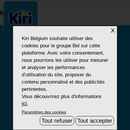
index.php
X
Kiri Belgium
souhaite utiliser des
cookies pour le groupe Bel sur cette
NOTRE HISTOIRE
plateforme. Avec votre consentement,
nous pourrions les utiliser pour mesurer
NOS PRODUITS
et analyser les performances
NOS ENGAGEMENTS
d’utilisation du site, proposer du
contenu personnalisé et des publicités
pertinentes.
Vous découvrirez plus d'informations
Paramètres Cookies
ici.
Paramètres des cookies
Mentions Légales
Tout refuser
Tout accepter
Groupe Bel