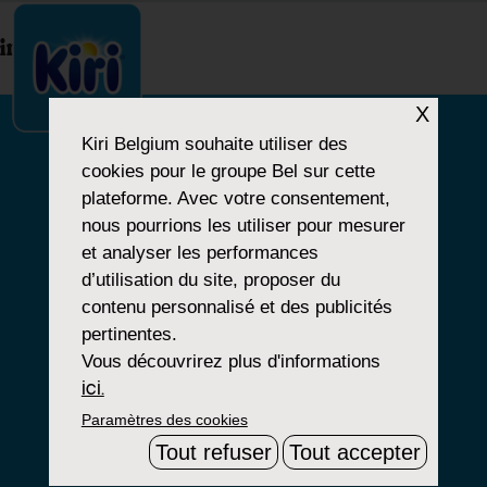
index.php
X
Kiri Belgium
souhaite utiliser des
cookies pour le groupe Bel sur cette
NOTRE HISTOIRE
plateforme. Avec votre consentement,
nous pourrions les utiliser pour mesurer
NOS PRODUITS
et analyser les performances
NOS ENGAGEMENTS
d’utilisation du site, proposer du
contenu personnalisé et des publicités
pertinentes.
Vous découvrirez plus d'informations
Paramètres Cookies
ici.
Paramètres des cookies
Mentions Légales
Tout refuser
Tout accepter
Groupe Bel