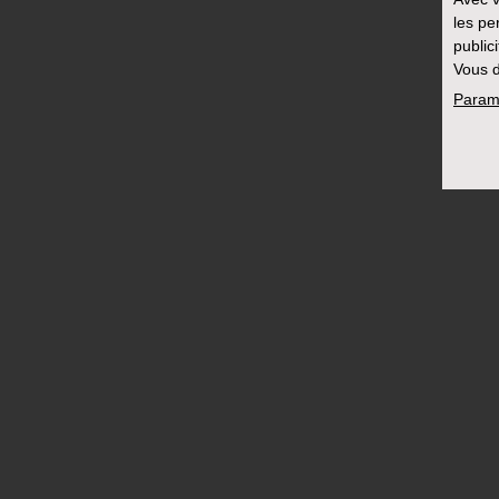
les pe
public
Vous d
Param