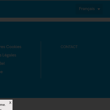
Français
res Cookies
CONTACT
s Légales
Bel
ée
X
rme.
r