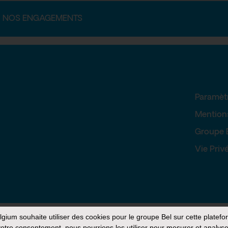
NOS ENGAGEMENTS
Paramèt
Mention
Groupe 
Vie Priv
elgium
souhaite utiliser des cookies pour le groupe Bel sur cette platefo
otre consentement, nous pourrions les utiliser pour mesurer et analyse