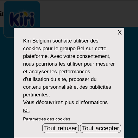
index.php
X
Kiri Belgium
souhaite utiliser des
cookies pour le groupe Bel sur cette
NOTRE HISTOIRE
plateforme. Avec votre consentement,
nous pourrions les utiliser pour mesurer
NOS PRODUITS
et analyser les performances
NOS ENGAGEMENTS
d’utilisation du site, proposer du
contenu personnalisé et des publicités
pertinentes.
Vous découvrirez plus d'informations
Paramètres Cookies
ici.
Paramètres des cookies
Mentions Légales
Tout refuser
Tout accepter
Groupe Bel