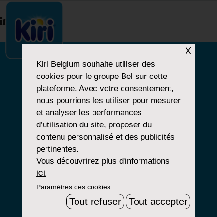
index.php
X
Kiri Belgium
souhaite utiliser des
cookies pour le groupe Bel sur cette
NOTRE HISTOIRE
plateforme. Avec votre consentement,
nous pourrions les utiliser pour mesurer
NOS PRODUITS
et analyser les performances
NOS ENGAGEMENTS
d’utilisation du site, proposer du
contenu personnalisé et des publicités
pertinentes.
Vous découvrirez plus d'informations
Paramètres Cookies
ici.
Paramètres des cookies
Mentions Légales
Tout refuser
Tout accepter
Groupe Bel