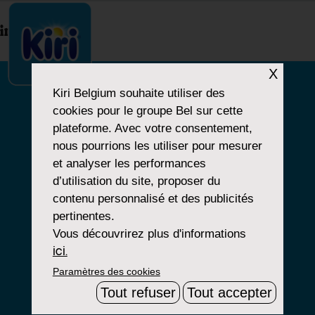
index.php
X
Kiri Belgium
souhaite utiliser des
cookies pour le groupe Bel sur cette
NOTRE HISTOIRE
plateforme. Avec votre consentement,
nous pourrions les utiliser pour mesurer
NOS PRODUITS
et analyser les performances
NOS ENGAGEMENTS
d’utilisation du site, proposer du
contenu personnalisé et des publicités
pertinentes.
Vous découvrirez plus d'informations
Paramètres Cookies
ici.
Paramètres des cookies
Mentions Légales
Tout refuser
Tout accepter
Groupe Bel