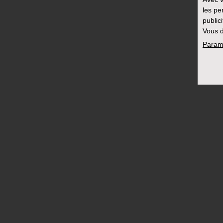
les pe
public
Vous d
Param