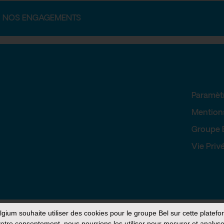
NOS ENGAGEMENTS
Paramèt
Mention
Groupe 
Vie Priv
elgium
souhaite utiliser des cookies pour le groupe Bel sur cette platefo
otre consentement, nous pourrions les utiliser pour mesurer et analyse