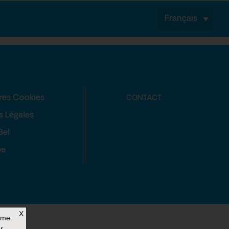
Français
res Cookies
CONTACT
s Légales
Bel
ée
X
rme.
r