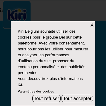
index.php
X
Kiri Belgium
souhaite utiliser des
cookies pour le groupe Bel sur cette
NOTRE HISTOIRE
plateforme. Avec votre consentement,
nous pourrions les utiliser pour mesurer
NOS PRODUITS
et analyser les performances
NOS ENGAGEMENTS
d’utilisation du site, proposer du
contenu personnalisé et des publicités
pertinentes.
Vous découvrirez plus d'informations
Paramètres Cookies
ici.
Paramètres des cookies
Mentions Légales
Tout refuser
Tout accepter
Groupe Bel