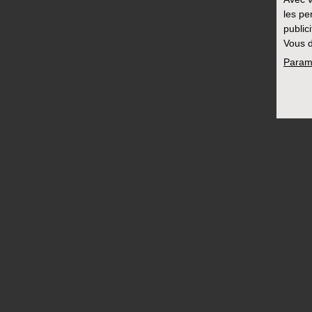
les pe
public
Vous d
Param