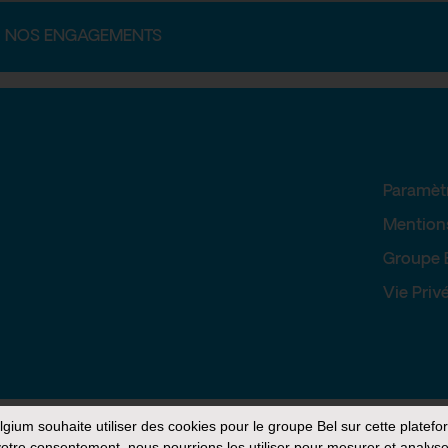
NOS ENGAGEMENTS
Paramèt
Mention
Groupe 
Vie Priv
elgium
souhaite utiliser des cookies pour le groupe Bel sur cette platefo
otre consentement, nous pourrions les utiliser pour mesurer et analyse