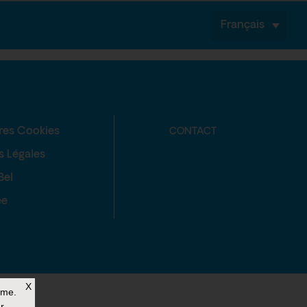
Français
res Cookies
CONTACT
s Légales
Bel
ée
X
rme.
r