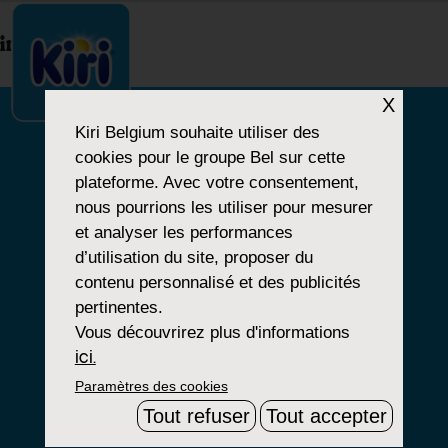
index.php
X
Kiri Belgium
souhaite utiliser des
cookies pour le groupe Bel sur cette
NOTRE HISTOIRE
plateforme. Avec votre consentement,
nous pourrions les utiliser pour mesurer
NOS PRODUITS
et analyser les performances
NOS ENGAGEMENTS
d’utilisation du site, proposer du
contenu personnalisé et des publicités
pertinentes.
Vous découvrirez plus d'informations
Paramètres Cookies
ici.
Paramètres des cookies
Mentions Légales
Tout refuser
Tout accepter
Groupe Bel