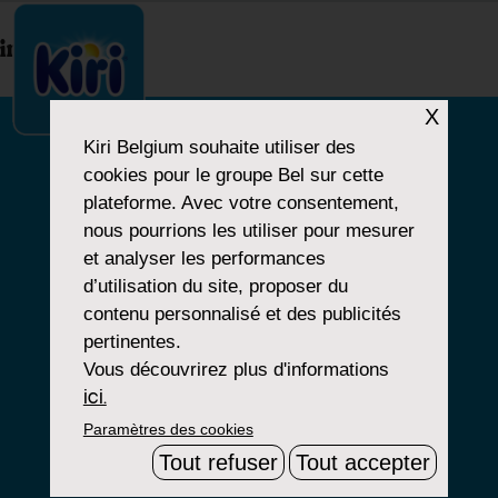
index.php
X
Kiri Belgium
souhaite utiliser des
cookies pour le groupe Bel sur cette
NOTRE HISTOIRE
plateforme. Avec votre consentement,
nous pourrions les utiliser pour mesurer
NOS PRODUITS
et analyser les performances
NOS ENGAGEMENTS
d’utilisation du site, proposer du
contenu personnalisé et des publicités
pertinentes.
Vous découvrirez plus d'informations
Paramètres Cookies
ici.
Paramètres des cookies
Mentions Légales
Tout refuser
Tout accepter
Groupe Bel