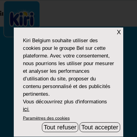
index.php
X
Kiri Belgium
souhaite utiliser des
cookies pour le groupe Bel sur cette
NOTRE HISTOIRE
plateforme. Avec votre consentement,
nous pourrions les utiliser pour mesurer
NOS PRODUITS
et analyser les performances
NOS ENGAGEMENTS
d’utilisation du site, proposer du
contenu personnalisé et des publicités
pertinentes.
Vous découvrirez plus d'informations
Paramètres Cookies
ici.
Paramètres des cookies
Mentions Légales
Tout refuser
Tout accepter
Groupe Bel