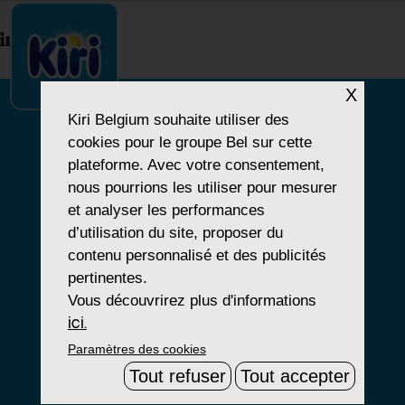
index.php
X
Kiri Belgium
souhaite utiliser des
cookies pour le groupe Bel sur cette
NOTRE HISTOIRE
plateforme. Avec votre consentement,
nous pourrions les utiliser pour mesurer
NOS PRODUITS
et analyser les performances
NOS ENGAGEMENTS
d’utilisation du site, proposer du
contenu personnalisé et des publicités
pertinentes.
Vous découvrirez plus d'informations
Paramètres Cookies
ici.
Paramètres des cookies
Mentions Légales
Tout refuser
Tout accepter
Groupe Bel