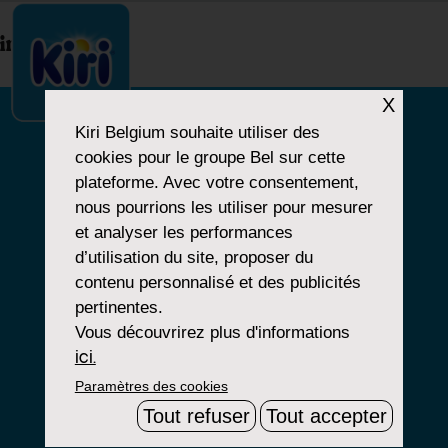
index.php
X
Kiri Belgium
souhaite utiliser des
cookies pour le groupe Bel sur cette
NOTRE HISTOIRE
plateforme. Avec votre consentement,
nous pourrions les utiliser pour mesurer
NOS PRODUITS
et analyser les performances
NOS ENGAGEMENTS
d’utilisation du site, proposer du
contenu personnalisé et des publicités
pertinentes.
Vous découvrirez plus d'informations
Paramètres Cookies
ici.
Paramètres des cookies
Mentions Légales
Tout refuser
Tout accepter
Groupe Bel