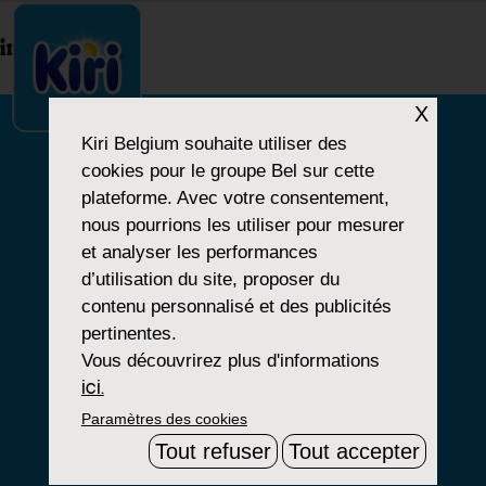
index.php
X
Kiri Belgium
souhaite utiliser des
cookies pour le groupe Bel sur cette
NOTRE HISTOIRE
plateforme. Avec votre consentement,
nous pourrions les utiliser pour mesurer
NOS PRODUITS
et analyser les performances
NOS ENGAGEMENTS
d’utilisation du site, proposer du
contenu personnalisé et des publicités
pertinentes.
Vous découvrirez plus d'informations
Paramètres Cookies
ici.
Paramètres des cookies
Mentions Légales
Tout refuser
Tout accepter
Groupe Bel