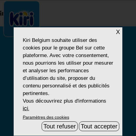
index.php
X
Kiri Belgium
souhaite utiliser des
cookies pour le groupe Bel sur cette
NOTRE HISTOIRE
plateforme. Avec votre consentement,
nous pourrions les utiliser pour mesurer
NOS PRODUITS
et analyser les performances
NOS ENGAGEMENTS
d’utilisation du site, proposer du
contenu personnalisé et des publicités
pertinentes.
Vous découvrirez plus d'informations
Paramètres Cookies
ici.
Paramètres des cookies
Mentions Légales
Tout refuser
Tout accepter
Groupe Bel