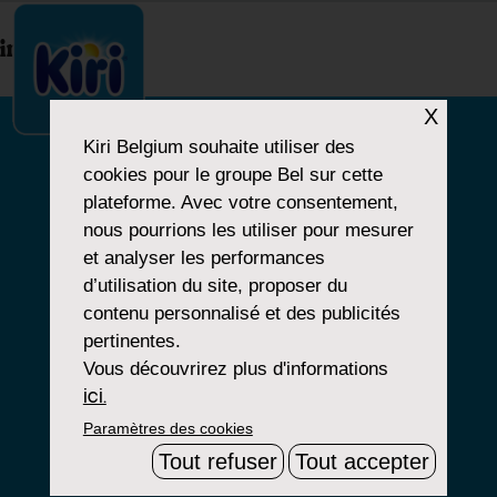
index.php
X
Kiri Belgium
souhaite utiliser des
cookies pour le groupe Bel sur cette
NOTRE HISTOIRE
plateforme. Avec votre consentement,
nous pourrions les utiliser pour mesurer
NOS PRODUITS
et analyser les performances
NOS ENGAGEMENTS
d’utilisation du site, proposer du
contenu personnalisé et des publicités
pertinentes.
Vous découvrirez plus d'informations
Paramètres Cookies
ici.
Paramètres des cookies
Mentions Légales
Tout refuser
Tout accepter
Groupe Bel