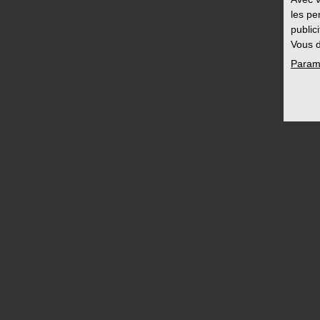
les pe
public
Vous d
Param