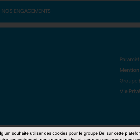
NOS ENGAGEMENTS
Paramèt
Mention
Groupe 
Vie Priv
elgium
souhaite utiliser des cookies pour le groupe Bel sur cette platefo
otre consentement, nous pourrions les utiliser pour mesurer et analyse