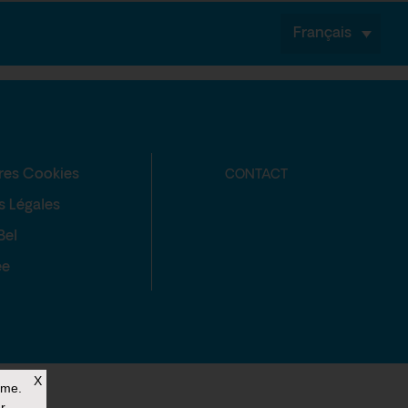
Français
res Cookies
CONTACT
s Légales
Bel
ée
X
rme.
r