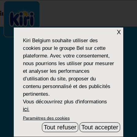
index.php
X
Kiri Belgium
souhaite utiliser des
cookies pour le groupe Bel sur cette
NOTRE HISTOIRE
plateforme. Avec votre consentement,
nous pourrions les utiliser pour mesurer
NOS PRODUITS
et analyser les performances
NOS ENGAGEMENTS
d’utilisation du site, proposer du
contenu personnalisé et des publicités
pertinentes.
Vous découvrirez plus d'informations
Paramètres Cookies
ici.
Paramètres des cookies
Mentions Légales
Tout refuser
Tout accepter
Groupe Bel