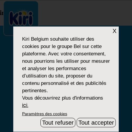
index.php
X
Kiri Belgium
souhaite utiliser des
cookies pour le groupe Bel sur cette
NOTRE HISTOIRE
plateforme. Avec votre consentement,
nous pourrions les utiliser pour mesurer
NOS PRODUITS
et analyser les performances
NOS ENGAGEMENTS
d’utilisation du site, proposer du
contenu personnalisé et des publicités
pertinentes.
Vous découvrirez plus d'informations
Paramètres Cookies
ici.
Paramètres des cookies
Mentions Légales
Tout refuser
Tout accepter
Groupe Bel