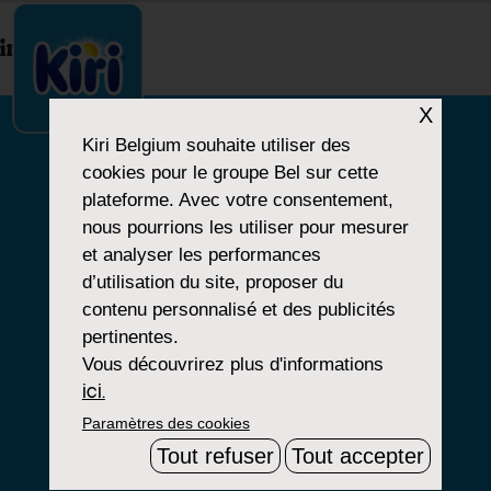
index.php
X
Kiri Belgium
souhaite utiliser des
cookies pour le groupe Bel sur cette
NOTRE HISTOIRE
plateforme. Avec votre consentement,
nous pourrions les utiliser pour mesurer
NOS PRODUITS
et analyser les performances
NOS ENGAGEMENTS
d’utilisation du site, proposer du
contenu personnalisé et des publicités
pertinentes.
Vous découvrirez plus d'informations
Paramètres Cookies
ici.
Paramètres des cookies
Mentions Légales
Tout refuser
Tout accepter
Groupe Bel