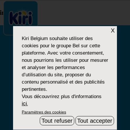
index.php
X
Kiri Belgium
souhaite utiliser des
cookies pour le groupe Bel sur cette
NOTRE HISTOIRE
plateforme. Avec votre consentement,
nous pourrions les utiliser pour mesurer
NOS PRODUITS
et analyser les performances
NOS ENGAGEMENTS
d’utilisation du site, proposer du
contenu personnalisé et des publicités
pertinentes.
Vous découvrirez plus d'informations
Paramètres Cookies
ici.
Paramètres des cookies
Mentions Légales
Tout refuser
Tout accepter
Groupe Bel