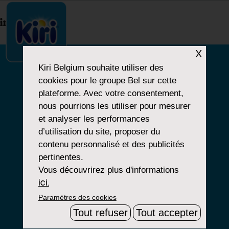
index.php
X
Kiri Belgium
souhaite utiliser des
cookies pour le groupe Bel sur cette
NOTRE HISTOIRE
plateforme. Avec votre consentement,
nous pourrions les utiliser pour mesurer
NOS PRODUITS
et analyser les performances
NOS ENGAGEMENTS
d’utilisation du site, proposer du
contenu personnalisé et des publicités
pertinentes.
Vous découvrirez plus d'informations
Paramètres Cookies
ici.
Paramètres des cookies
Mentions Légales
Tout refuser
Tout accepter
Groupe Bel