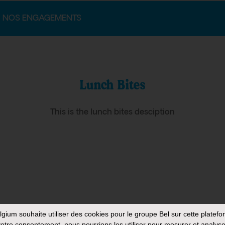
NOS ENGAGEMENTS
Lunch Bites
This is the lunch bites desciption
elgium
souhaite utiliser des cookies pour le groupe Bel sur cette platefo
otre consentement, nous pourrions les utiliser pour mesurer et analyse