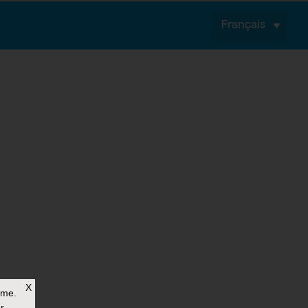
Français
X
rme.
r