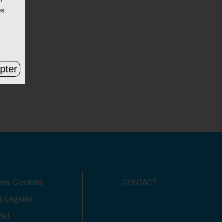
es
pter
res Cookies
CONTACT
s Légales
Bel