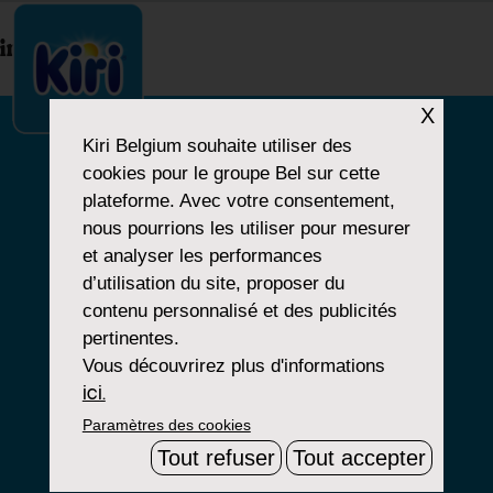
index.php
X
Kiri Belgium
souhaite utiliser des
cookies pour le groupe Bel sur cette
NOTRE HISTOIRE
plateforme. Avec votre consentement,
nous pourrions les utiliser pour mesurer
NOS PRODUITS
et analyser les performances
NOS ENGAGEMENTS
d’utilisation du site, proposer du
contenu personnalisé et des publicités
pertinentes.
Vous découvrirez plus d'informations
Paramètres Cookies
ici.
Paramètres des cookies
Mentions Légales
Tout refuser
Tout accepter
Groupe Bel