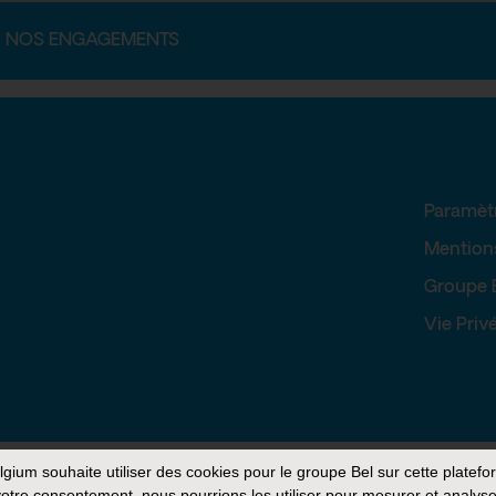
NOS ENGAGEMENTS
Paramèt
Mention
Groupe 
Vie Priv
elgium
souhaite utiliser des cookies pour le groupe Bel sur cette platefo
otre consentement, nous pourrions les utiliser pour mesurer et analyse