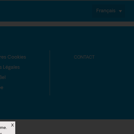
Français
res Cookies
CONTACT
s Légales
Bel
ée
X
rme.
r