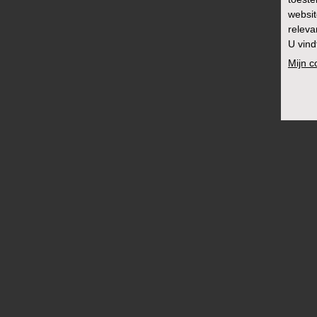
websit
releva
U vind
Mijn 