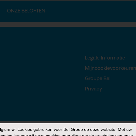
ONZE BELOFTEN
Legale Informatie
Mijncookievoorkeure
Groupe Bel
Privacy
elgium
wil cookies gebruiken voor Bel Groep op deze website. Met uw
mming kunnen wij deze cookies gebruiken om de prestaties van onze