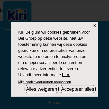
index.php
X
Kiri Belgium
wil cookies gebruiken voor
Bel Groep op deze website. Met uw
ONS VERHAAL
toestemming kunnen wij deze cookies
gebruiken om de prestaties van onze
ONZE BELOFTEN
website te meten en te analyseren en
om u gepersonaliseerde content en
relevante advertenties te leveren.
U vindt meer informatie
hier.
Legale Informatie
Mijn cookievoorkeuren aanpassen
Mijncookievoorkeuren aanpassen
Alles weigeren
Accepteer alles
Groupe Bel
Privacy