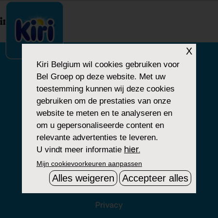
index.php
X
Kiri Belgium
wil cookies gebruiken voor
Bel Groep op deze website. Met uw
ONS VERHAAL
toestemming kunnen wij deze cookies
gebruiken om de prestaties van onze
ONZE BELOFTEN
website te meten en te analyseren en
om u gepersonaliseerde content en
relevante advertenties te leveren.
U vindt meer informatie
hier.
Legale Informatie
Mijn cookievoorkeuren aanpassen
Mijncookievoorkeuren aanpassen
Alles weigeren
Accepteer alles
Groupe Bel
Privacy